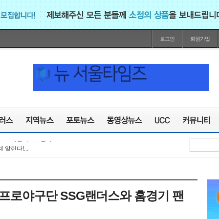
로그인
회원가입
장기화로 교회참사,...
늘어난 639조…6년만에...
구축’ 혁신 성공...
팝콘 행사서 라이브 ...
모 ‘스마일게이트핀테...
알린다!...
벌 열어!
주야간 항공차단, 공세...
 조종사들과 비행 ...
 연평도 인근 어장 ...
 프로야구단 SSG랜더스와 홈경기 팬
장기화로 교회참사,...