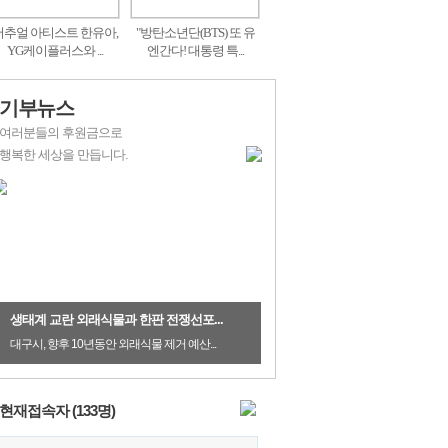
버추얼 아티스트 한유아,
"방탄소년단(BTS) 또 유
YG케이플러스와 ...
엔간다! 대통령 특...
기부뉴스
여러분들의 후원금으로
행복한 세상을 만듭니다.
생태계 교란 외래식물과 한판 전쟁선포...
대구시, 향후 10년동안 외래식물 제거 예산...
현재접속자 (
133
명)