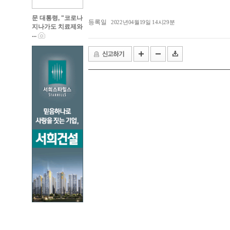
문 대통령, "코로나
등록일
2022년04월19일 14시29분
지나가도 치료제와
...