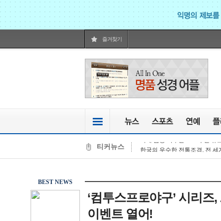
즐겨찾기
[단독]한국교회, 형사.민사 소송 
허리띠 졸라맨 내년 예산 5.2% 
광명시, '비굴착 공공와이파이존 
온마인드 가상인간 하나리, 서울 
미래 금융 키우는 300억 원 규
티커뉴스
한국의 우수한 전통조경, 전 세계 
알리바바, 2022 메이커 페스티
KF-16 전투기, 피치블랙 참가 
KF-16 조종사, 다른 참가국 공군
BEST NEWS
해군, 꽃게 많이 잡아 풍어되도록,
‘컴투스프로야구’ 시리즈,
[단독]한국교회, 형사.민사 소송 
이벤트 열어!