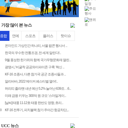
가장 많이 본 뉴스
종합
연예
스포츠
플러스
핫이슈
온마인드 가상인간 하나리, 서울 팝콘 행사서 ...
한국의 우수한 전통조경, 전 세계 알린다!...
9월 풍성한 한가위와 함께 국가무형문화재 열린...
광명시, '비굴착 공공와이파이존 구축’ 혁신 ...
KF-16 조종사, 다른 참가국 공군 조종사들과 ...
알리바바, 2022 메이커 페스티벌 열어!...
허리띠 졸라맨 내년 예산 5.2% 늘어난 639조…6...
미래 금융 키우는 300억 원 규모 ‘스마일게이...
[날씨] 태풍 11‧12호 태풍 한반도 영향, 흐리...
0
KF-16 전투기, 피치블랙 참가 주야간 항공차단,...
UCC 뉴스