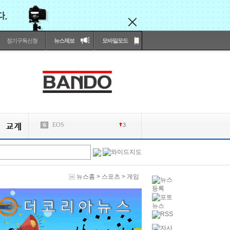
정기구독신청
뉴스제보
모바일모드
DOC
7
1
BTS
8
3
CUC
9
1
REVO
10
3
1
1
1
뉴스홈
>
스포츠
>
게임
api
2
MBA
3
2
CTO
4
the
5
4
EOS
6
3