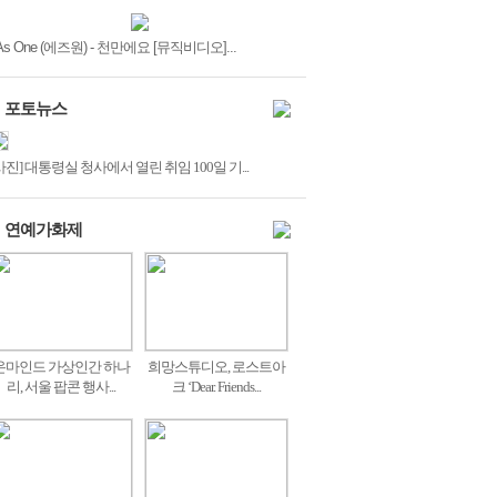
As One (에즈원) - 천만에요 [뮤직비디오]...
포토뉴스
사진] 대통령실 청사에서 열린 취임 100일 기...
연예가화제
온마인드 가상인간 하나
희망스튜디오, 로스트아
리, 서울 팝콘 행사...
크 ‘Dear. Friends...