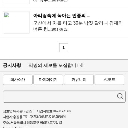
2011-08-28
아리랑속에 녹아든 민중의 ...
군산에서 차를 타고 30분 남짓 달리니 김제의
너른 평...
2011-06-22
1
공지사항
익명의 제보를 모집합니다!!
회사소개
마이페이지
커뮤니티
PC모드
상호명:뉴서울타임즈 ㅣ 사업자번호:107-783-78358
사업자:홍길동 TEL . 02-783-0018 FAX .02-7830191
주소: 서울특별시 영등포구 국회대로76길 33