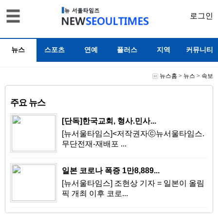
로그인
뉴스
스포츠
연예
플러스
지역
커뮤니티
뉴스홈
>
뉴스
>
속보
주요 뉴스
[단독]한국교회, 형사.민사...
[뉴서울타임스]<저작권자ⓒ뉴서울타임스.
무단전재-재배포 ...
일본 코로나 폭증 1만8,889...
[뉴서울타임스] 조현상 기자 = 일본이 올림
픽 개최 이후 코로...