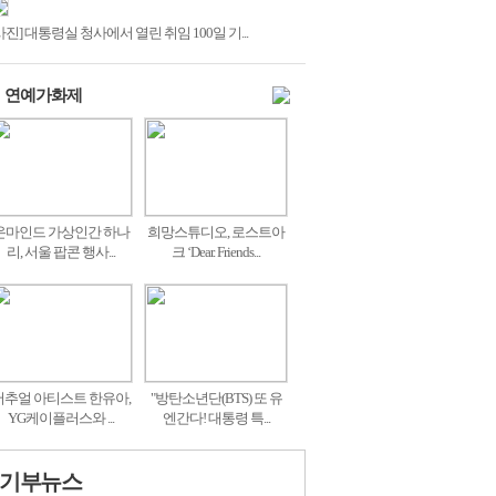
사진] 대통령실 청사에서 열린 취임 100일 기...
연예가화제
온마인드 가상인간 하나
희망스튜디오, 로스트아
리, 서울 팝콘 행사...
크 ‘Dear. Friends...
버추얼 아티스트 한유아,
"방탄소년단(BTS) 또 유
YG케이플러스와 ...
엔간다! 대통령 특...
기부뉴스