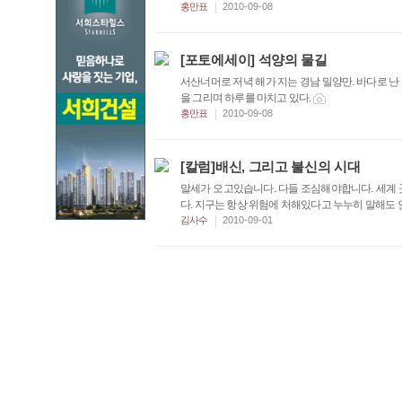
|
홍만표
2010-09-08
[포토에세이] 석양의 물길
서산너머로 저녁 해가 지는 경남 밀양만. 바다로 
을 그리며 하루를 마치고 있다.
|
홍만표
2010-09-08
[칼럼]배신, 그리고 불신의 시대
말세가 오고있습니다. 다들 조심해야합니다. 세계
다. 지구는 항상 위험에 처해있다고 누누히 말해도 
|
김사수
2010-09-01