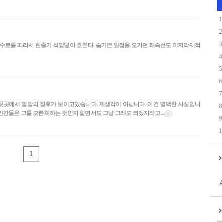
1
2
3
난 수로를 따라서 한줄기 석양빛이 흐른다. 숨가쁜 일정을 오가던 쾌속선도 마지막궤적
4
5
6
7
 곳곳에서 멸망의 징후가 보이고있습니다. 제생각이 아닙니다. 이건 명백한 사실입니
8
인간들은 그를 모른체하는 것인지 알면서도 그냥 그래도 되겠지라고...
9
1
1