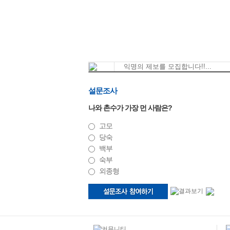
익명의 제보를 모집합니다!!...
설문조사
나와 촌수가 가장 먼 사람은?
고모
당숙
백부
숙부
외종형