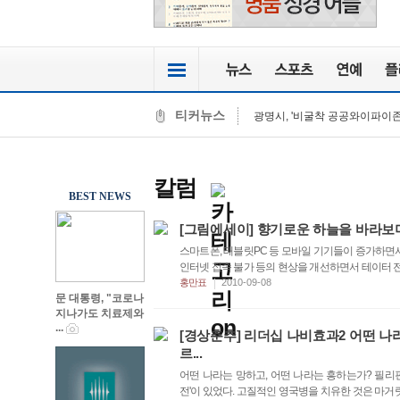
[단독]한국교회, 형사.민사 소송 
허리띠 졸라맨 내년 예산 5.2% 
광명시, '비굴착 공공와이파이존 
티커뉴스
온마인드 가상인간 하나리, 서울 
미래 금융 키우는 300억 원 규
한국의 우수한 전통조경, 전 세계 
알리바바, 2022 메이커 페스티
칼럼
KF-16 전투기, 피치블랙 참가 
BEST NEWS
KF-16 조종사, 다른 참가국 공군
[그림에세이] 향기로운 하늘을 바라보
해군, 꽃게 많이 잡아 풍어되도록,
[단독]한국교회, 형사.민사 소송 
스마트폰, 태블릿PC 등 모바일 기기들이 증가하면서
인터넷 접속 불가 등의 현상을 개선하면서 테이터 전송
|
홍만표
2010-09-08
문 대통령, "코로나
지나가도 치료제와
...
[경상춘추] 리더십 나비효과2 어떤 나
르...
어떤 나라는 망하고, 어떤 나라는 흥하는가? 필리
전'이 있었다. 고질적인 영국병을 치유한 것은 마거릿