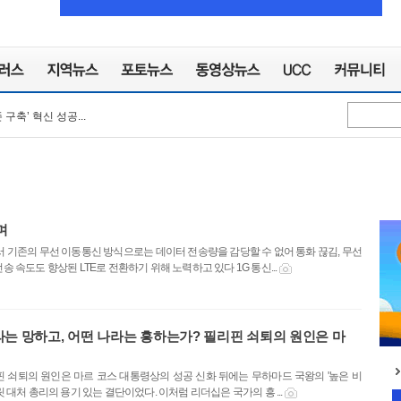
장기화로 교회참사,...
늘어난 639조…6년만에...
구축’ 혁신 성공...
팝콘 행사서 라이브 ...
모 ‘스마일게이트핀테...
알린다!...
벌 열어!
주야간 항공차단, 공세...
 조종사들과 비행 ...
며
 연평도 인근 어장 ...
장기화로 교회참사,...
 기존의 무선 이동통신 방식으로는 데이터 전송량을 감당할 수 없어 통화 끊김, 무선
 속도도 향상된 LTE로 전환하기 위해 노력하고 있다 1G 통신...
라는 망하고, 어떤 나라는 흥하는가? 필리핀 쇠퇴의 원인은 마
핀 쇠퇴의 원인은 마르 코스 대통령상의 성공 신화 뒤에는 무하마드 국왕의 '높은 비
 대처 총리의 용기 있는 결단이었다. 이처럼 리더십은 국가의 흥 ...