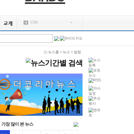
CTO
4
the
5
4
EOS
6
3
DOC
7
1
BTS
8
3
뉴스홈
>
뉴스
>
칼럼
CUC
9
1
REVO
10
3
1
1
1
api
2
MBA
3
2
가장 많이 본 뉴스