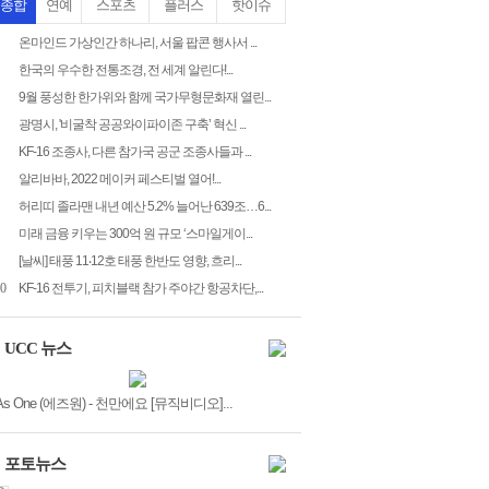
종합
연예
스포츠
플러스
핫이슈
온마인드 가상인간 하나리, 서울 팝콘 행사서 ...
한국의 우수한 전통조경, 전 세계 알린다!...
9월 풍성한 한가위와 함께 국가무형문화재 열린...
광명시, '비굴착 공공와이파이존 구축’ 혁신 ...
KF-16 조종사, 다른 참가국 공군 조종사들과 ...
알리바바, 2022 메이커 페스티벌 열어!...
허리띠 졸라맨 내년 예산 5.2% 늘어난 639조…6...
미래 금융 키우는 300억 원 규모 ‘스마일게이...
[날씨] 태풍 11‧12호 태풍 한반도 영향, 흐리...
0
KF-16 전투기, 피치블랙 참가 주야간 항공차단,...
UCC 뉴스
As One (에즈원) - 천만에요 [뮤직비디오]...
포토뉴스