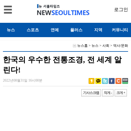
로그인
뉴스
스포츠
연예
플러스
지역
커뮤니티
뉴스홈
>
뉴스
>
사회
>
역사/문화
한국의 우수한 전통조경, 전 세계 알
린다!
2022년08월31일 16시00분
기사스크랩
작게 -
크게 +